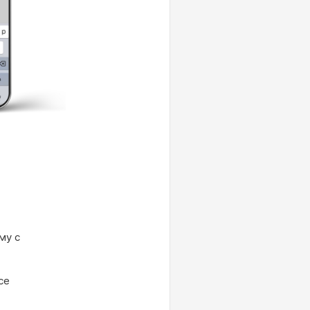
му с
се