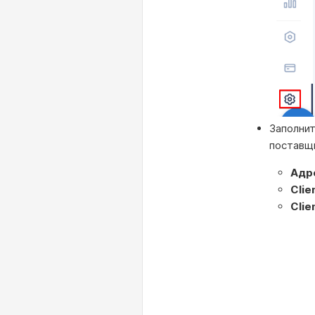
Заполни
поставщ
Адр
Clie
Clie