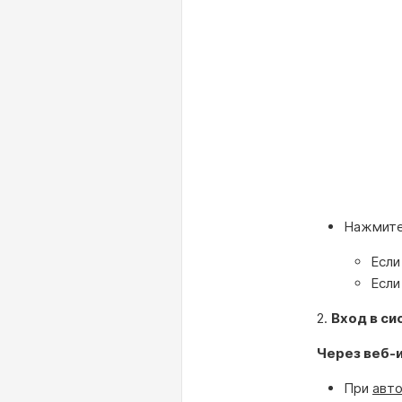
Нажмите
Если
Если
2.
Вход в си
Через веб-
При
авто