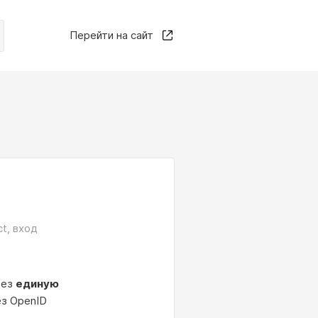
Перейти на сайт
t, вход
рез
единую
ез OpenID