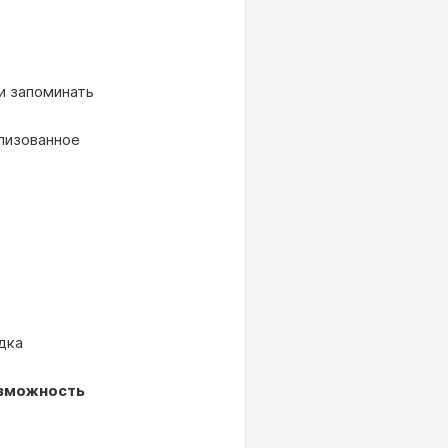
и запоминать
лизованное
дка
озможность