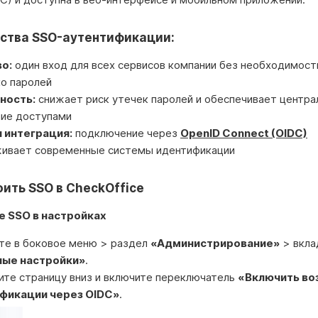
ства SSO-аутентификации:
о:
один вход для всех сервисов компании без необходимост
о паролей
ность:
снижает риск утечек паролей и обеспечивает центра
ние доступами
 интеграция:
подключение через
OpenID Connect (OIDC)
ивает современные системы идентификации
оить SSO в CheckOffice
 SSO в настройках
те в боковое меню > раздел
«Администрирование»
> вкла
ые настройки»
.
ите страницу вниз и включите переключатель
«Включить в
фикации через OIDС»
.