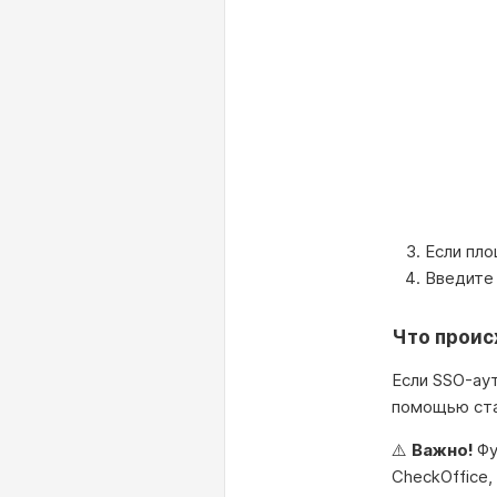
Если пло
Введите 
Что проис
Если SSO-ау
помощью ста
⚠️
Важно!
Фу
CheckOffice,