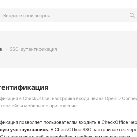
е
SSO-аутентификация
тентификация
икация в CheckOffice: настройка входа через OpenID Connec
нтерфейс и мобильное приложение
фикация позволяет пользователям входить в CheckOffice че
ную учетную запись
. В CheckOffice SSO настраивается чер
DC) и доступна в веб-интерфейсе и мобильном приложении.