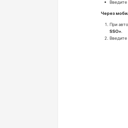
Введите 
Через моби
При авт
SSO»
.
Введите