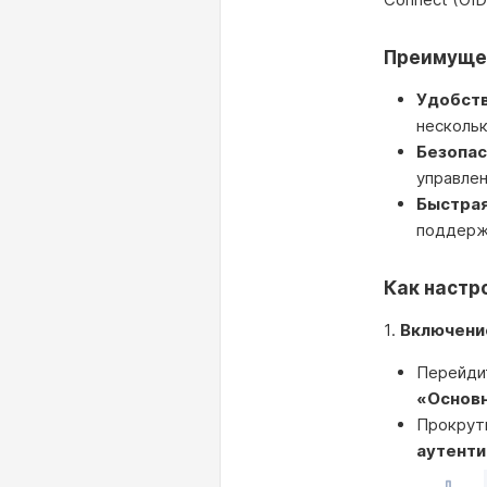
Преимуще
Удобств
нескольк
Безопас
управле
Быстрая
поддерж
Как настр
1.
Включение
Перейди
«Основн
Прокрут
аутенти