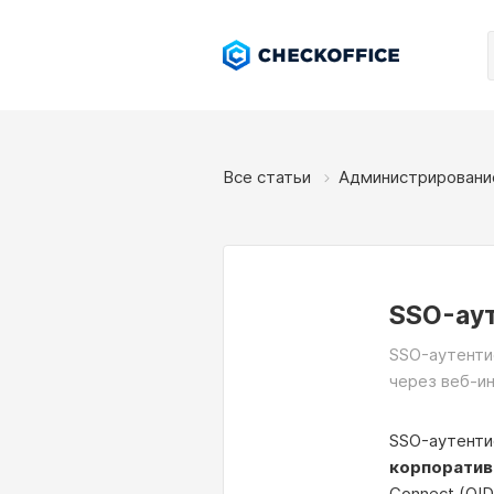
Все статьи
Администрировани
SSO-ау
SSO-аутентиф
через веб-и
SSO-аутенти
корпоратив
Connect (OI