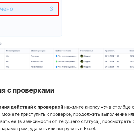
я с проверками
ния действий с проверкой
нажмите кнопку
«:»
в столбце с
ы можете приступить к проверке, продолжить выполнение ил
ать ее (в зависимости от текущего статуса), просмотреть о
 параметрам, удалить или выгрузить в Excel.