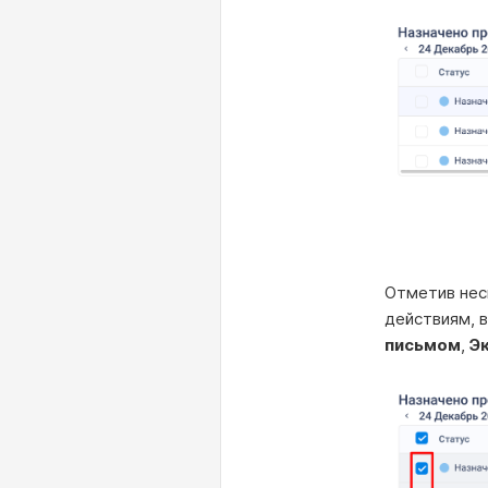
Отметив нес
действиям, 
письмом
,
Эк