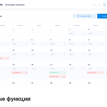
ые функции