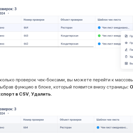
колько проверок чек-боксами, вы можете перейти к массов
выбрав функцию в блоке, который появится внизу страницы:
О
спорт в CSV
,
Удалить
.