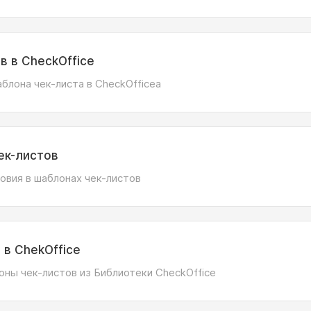
в в CheckOffice
блона чек-листа в CheckOfficeа
ек-листов
ловия в шаблонах чек-листов
 в ChekOffice
оны чек-листов из Библиотеки CheckOffice