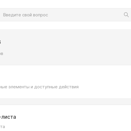
в
ов
ные элементы и доступные действия
-листа
ста